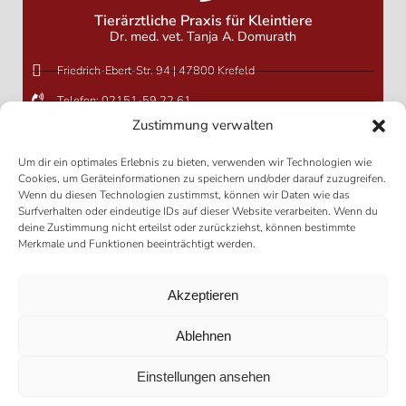
Tierärztliche Praxis für Kleintiere
Dr. med. vet. Tanja A. Domurath
Friedrich-Ebert-Str. 94 | 47800 Krefeld
Telefon: 02151-59 22 61
Zustimmung verwalten
info@kleintierpraxis-krefeld.de »
Anmeldeformular »
Um dir ein optimales Erlebnis zu bieten, verwenden wir Technologien wie
Cookies, um Geräteinformationen zu speichern und/oder darauf zuzugreifen.
Wenn du diesen Technologien zustimmst, können wir Daten wie das
Surfverhalten oder eindeutige IDs auf dieser Website verarbeiten. Wenn du
Besondere Leistungen
deine Zustimmung nicht erteilst oder zurückziehst, können bestimmte
Merkmale und Funktionen beeinträchtigt werden.
Spezialisierung für Heimtiere
Weichteilchirurgie
Akzeptieren
internes Labor und bildgebende Verfahren
alternative Heilverfahren
Ablehnen
Sachkundenachweis
Einstellungen ansehen